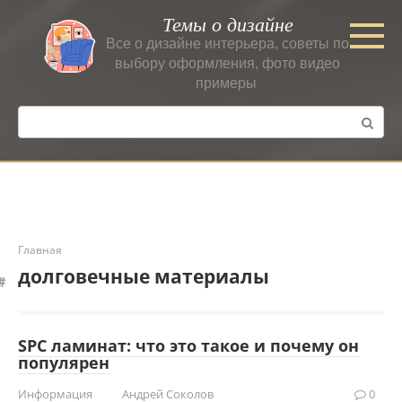
Перейти
Темы о дизайне
к
Все о дизайне интерьера, советы по
контенту
выбору оформления, фото видео
примеры
Поиск:
Главная
долговечные материалы
SPC ламинат: что это такое и почему он
популярен
Информация
Андрей Соколов
0