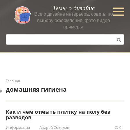
Перейти
Темы о дизайне
к
Все о дизайне интерьера, советы по
контенту
выбору оформления, фото видео
примеры
Поиск:
Главная
домашняя гигиена
Как и чем отмыть плитку на полу без
разводов
Информация
Андрей Соколов
0