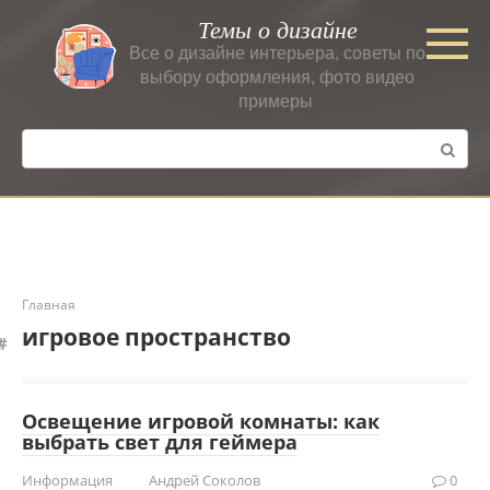
Перейти
Темы о дизайне
к
Все о дизайне интерьера, советы по
контенту
выбору оформления, фото видео
примеры
Поиск:
Главная
игровое пространство
Освещение игровой комнаты: как
выбрать свет для геймера
Информация
Андрей Соколов
0