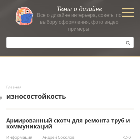
Перейти
Темы о дизайне
к
Все о дизайне интерьера, советы по
контенту
выбору оформления, фото видео
примеры
Поиск:
Главная
износостойкость
Армированный скотч для ремонта труб и
коммуникаций
Информация
Андрей Соколов
0