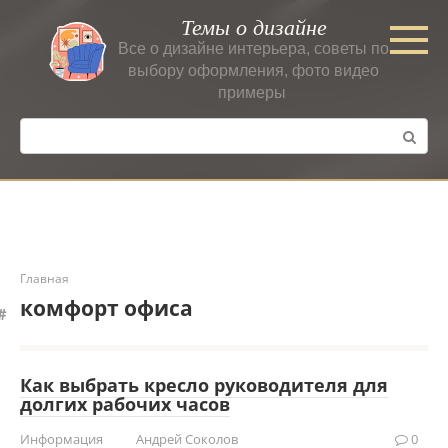
Перейти
Темы о дизайне
к
Все о дизайне интерьера, советы по
контенту
выбору оформления, фото видео
примеры
Поиск:
Главная
комфорт офиса
Как выбрать кресло руководителя для
долгих рабочих часов
Информация
Андрей Соколов
0