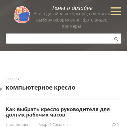
Перейти
Темы о дизайне
к
Все о дизайне интерьера, советы по
контенту
выбору оформления, фото видео
примеры
Поиск:
Главная
компьютерное кресло
Как выбрать кресло руководителя для
долгих рабочих часов
Информация
Андрей Соколов
0