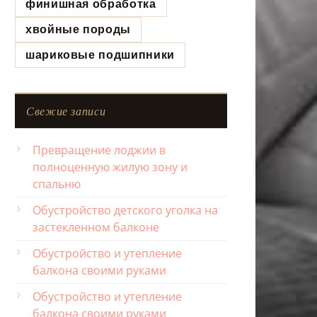
финишная обработка
хвойные породы
шариковые подшипники
Свежие записи
Превращение лоджии в
полноценную жилую зону и
спальню
Обустройство детского уголка на
застекленном балконе
Обустройство и утепление
балкона своими руками
Обустройство и утепление
балкона своими руками