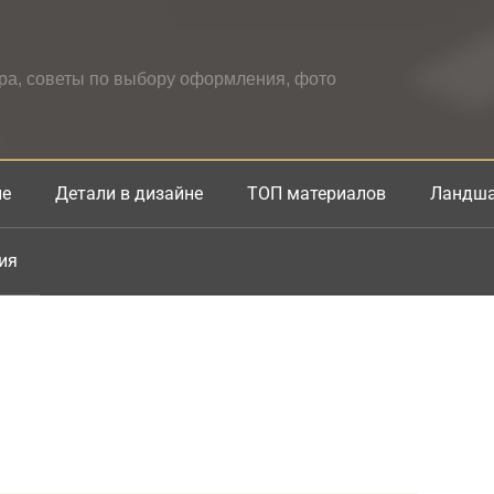
ера, советы по выбору оформления, фото
не
Детали в дизайне
ТОП материалов
Ландша
ия