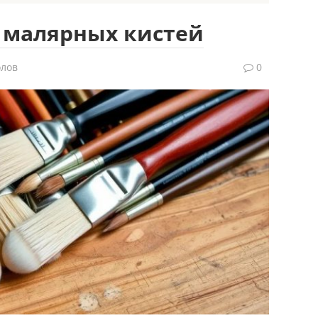
 малярных кистей
олов
0