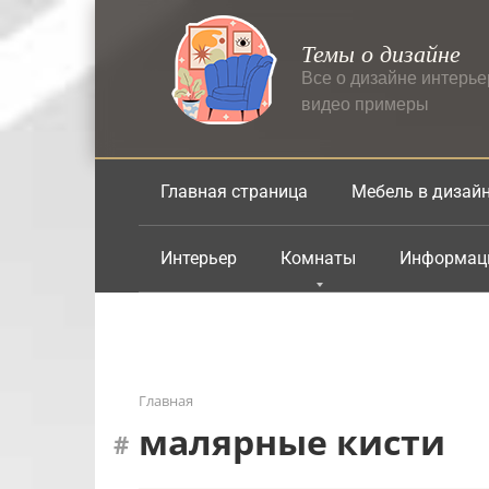
Перейти
к
Темы о дизайне
контенту
Все о дизайне интерь
видео примеры
Главная страница
Мебель в дизай
Интерьер
Комнаты
Информац
Главная
малярные кисти