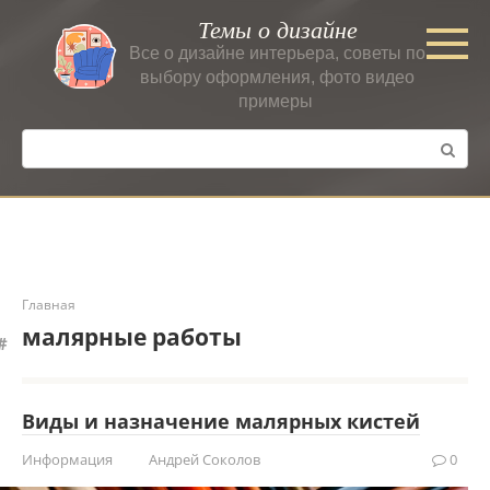
Перейти
Темы о дизайне
к
Все о дизайне интерьера, советы по
контенту
выбору оформления, фото видео
примеры
Поиск:
Главная
малярные работы
Виды и назначение малярных кистей
Информация
Андрей Соколов
0