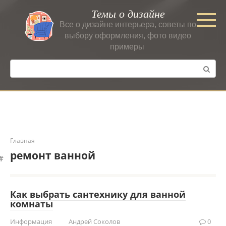
Перейти
Темы о дизайне
к
Все о дизайне интерьера, советы по
контенту
выбору оформления, фото видео
примеры
Поиск:
Главная
ремонт ванной
Как выбрать сантехнику для ванной
комнаты
Информация
Андрей Соколов
0