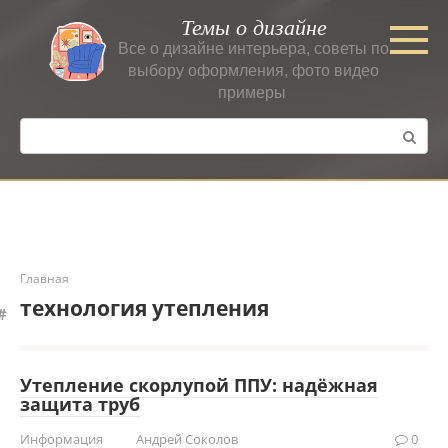
Перейти
Темы о дизайне
к
Все о дизайне интерьера, советы по
контенту
выбору оформления, фото видео
примеры
Поиск:
Главная
технология утепления
Утепление скорлупой ППУ: надёжная
защита труб
Информация
Андрей Соколов
0