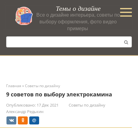
Перейти
Темы о дизайне
к
Все о дизайне интерьера, советы по
контенту
выбору оформления, фото видео
примеры
Поиск:
Главная
»
Советы по дизайну
9 советов по выбору электрокамина
Опубликовано:
17 Дек 2021
Советы по дизайну
Александр Редькин