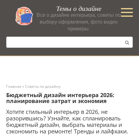
Перейти
Темы о дизайне
к
Все о дизайне интерьера, советы по
контенту
выбору оформления, фото видео
примеры
Поиск:
Главная
»
Советы по дизайну
Бюджетный дизайн интерьера 2026:
планирование затрат и экономия
Хотите стильный интерьер в 2026, не
разорившись? Узнайте, как спланировать
бюджетный дизайн, выбрать материалы и
сэкономить на ремонте! Тренды и лайфхаки.