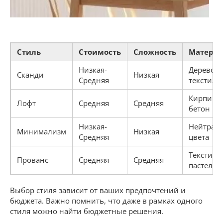
Стиль
Стоимость
Сложность
Матери
Низкая-
Дерево,
Сканди
Низкая
Средняя
текстиль
Кирпич,
Лофт
Средняя
Средняя
бетон
Низкая-
Нейтрал
Минимализм
Низкая
Средняя
цвета
Текстиль
Прованс
Средняя
Средняя
пастель
Выбор стиля зависит от ваших предпочтений и
бюджета. Важно помнить, что даже в рамках одного
стиля можно найти бюджетные решения.