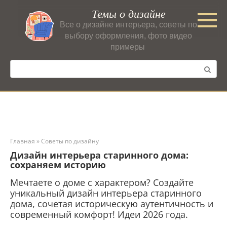
Перейти
Темы о дизайне
к
Все о дизайне интерьера, советы по
контенту
выбору оформления, фото видео
примеры
Поиск:
Главная
»
Советы по дизайну
Дизайн интерьера старинного дома:
сохраняем историю
Мечтаете о доме с характером? Создайте
уникальный дизайн интерьера старинного
дома, сочетая историческую аутентичность и
современный комфорт! Идеи 2026 года.