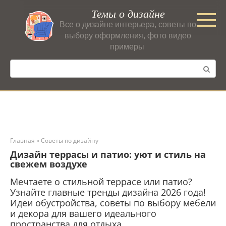
Перейти
Темы о дизайне
к
Все о дизайне интерьера, советы по
контенту
выбору оформления, фото видео
примеры
Поиск:
Главная
»
Советы по дизайну
Дизайн террасы и патио: уют и стиль на
свежем воздухе
Мечтаете о стильной террасе или патио?
Узнайте главные тренды дизайна 2026 года!
Идеи обустройства, советы по выбору мебели
и декора для вашего идеального
пространства для отдыха.