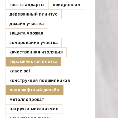
гост стандарты
дендроплан
деревянный плинтус
дизайн участка
защита урожая
зонирование участка
качественная изоляция
керамическая плитка
класс pei
конструкция подшипников
ландшафтный дизайн
металлопрокат
нагрузки механизмов