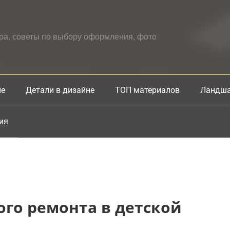
ера, советы по выбору оформления, фото
не
Детали в дизайне
ТОП материалов
Ландша
ия
го ремонта в детской