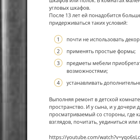
шкафов или полок. В комнатах мале
угловых шкафов.
После 13 лет ей понадобится больш
придерживаться таких условий:
почти не использовать деко
применять простые формы;
предметы мебели приобрета
возможностями;
устанавливать дополнительн
Выполняя ремонт в детской комнат
пространство. И у сына, и у дочери
просматриваемый со стороны, где 
взглядов, почитать, уединиться или
https://youtube.com/watch?v=yqo6sL