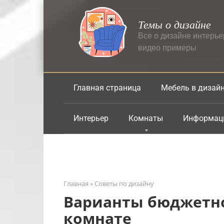
Перейти
к
Темы о дизайне
контенту
Все о дизайне интерь
видео примеры
Главная страница
Мебель в дизай
Интерьер
Комнаты
Информац
Главная
»
Советы по дизайну
Варианты бюджетно
комнате