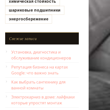
химическая стойкость
шариковые подшипники
энергосбережение
Свежие записи
Установка, диагностика и
обслуживание кондиционеров
Репутация бизнеса на картах
Google: что важно знать
Как выбрать сантехнику для
ванной комнаты
Электрокарниз в доме: лайфхаки
которые упростят монтаж