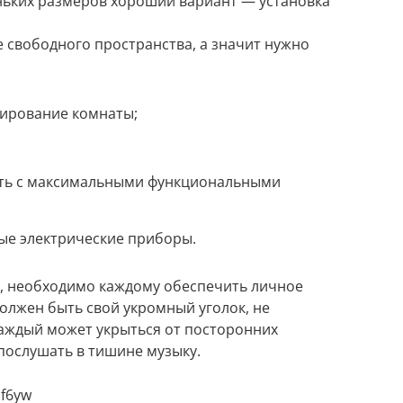
ньких размеров хороший вариант — установка
е свободного пространства, а значит нужно
рирование комнаты;
ть с максимальными функциональными
ые электрические приборы.
е, необходимо каждому обеспечить личное
 должен быть свой укромный уголок, не
каждый может укрыться от посторонних
 послушать в тишине музыку.
cf6yw