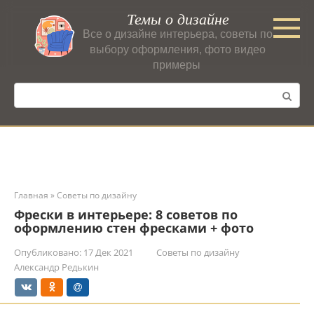
Перейти
Темы о дизайне
к
Все о дизайне интерьера, советы по
контенту
выбору оформления, фото видео
примеры
Поиск:
Главная
»
Советы по дизайну
Фрески в интерьере: 8 советов по
оформлению стен фресками + фото
Опубликовано:
17 Дек 2021
Советы по дизайну
Александр Редькин