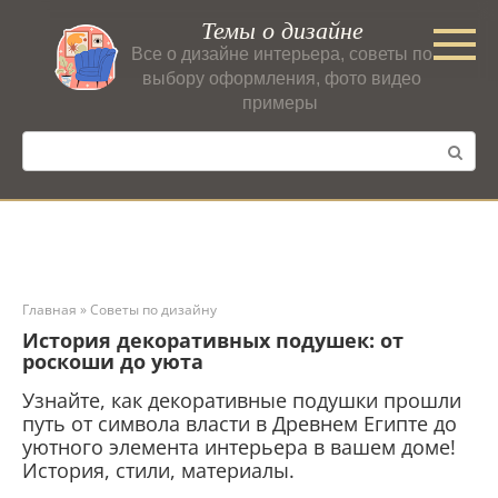
Перейти
Темы о дизайне
к
Все о дизайне интерьера, советы по
контенту
выбору оформления, фото видео
примеры
Поиск:
Главная
»
Советы по дизайну
История декоративных подушек: от
роскоши до уюта
Узнайте, как декоративные подушки прошли
путь от символа власти в Древнем Египте до
уютного элемента интерьера в вашем доме!
История, стили, материалы.