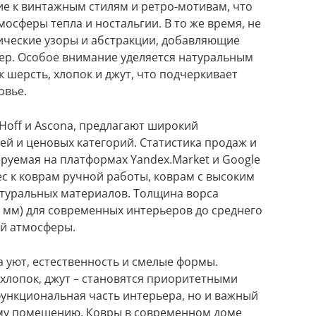
е к винтажным стилям и ретро-мотивам, что
осферы тепла и ностальгии. В то же время, не
ические узоры и абстракции, добавляющие
ер. Особое внимание уделяется натуральным
к шерсть, хлопок и джут, что подчеркивает
овье.
 Hoff и Ascona, предлагают широкий
ей и ценовых категорий. Статистика продаж и
руемая на платформах Yandex.Market и Google
ес к коврам ручной работы, коврам с высоким
атуральных материалов. Толщина ворса
8 мм) для современных интерьеров до среднего
ой атмосферы.
а уют, естественность и смелые формы.
 хлопок, джут – становятся приоритетными
функциональная часть интерьера, но и важный
ему помещению. Ковры в современном доме