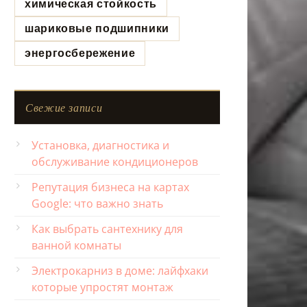
химическая стойкость
шариковые подшипники
энергосбережение
Свежие записи
Установка, диагностика и
обслуживание кондиционеров
Репутация бизнеса на картах
Google: что важно знать
Как выбрать сантехнику для
ванной комнаты
Электрокарниз в доме: лайфхаки
которые упростят монтаж