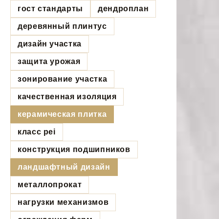
гост стандарты
дендроплан
деревянный плинтус
дизайн участка
защита урожая
зонирование участка
качественная изоляция
керамическая плитка
класс pei
конструкция подшипников
ландшафтный дизайн
металлопрокат
нагрузки механизмов