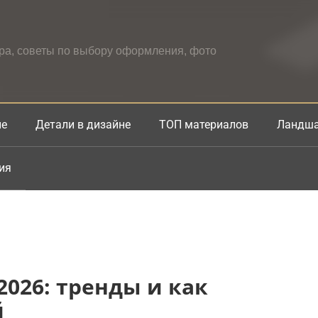
ера, советы по выбору оформления, фото
не
Детали в дизайне
ТОП материалов
Ландша
ия
2026: тренды и как
й