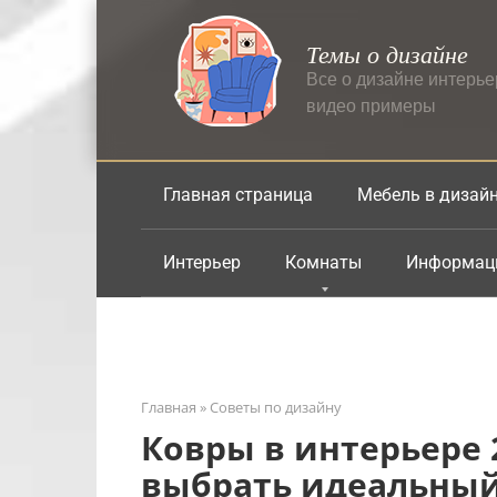
Перейти
к
Темы о дизайне
контенту
Все о дизайне интерь
видео примеры
Главная страница
Мебель в дизай
Интерьер
Комнаты
Информац
Главная
»
Советы по дизайну
Ковры в интерьере 
выбрать идеальны