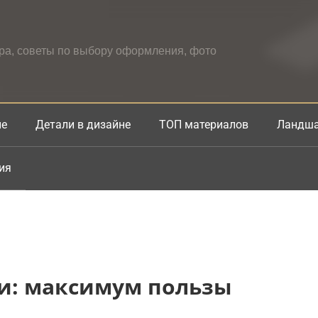
ера, советы по выбору оформления, фото
не
Детали в дизайне
ТОП материалов
Ландша
ия
и: максимум пользы