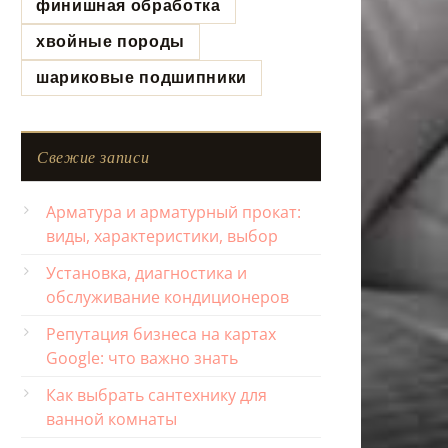
финишная обработка
хвойные породы
шариковые подшипники
Свежие записи
Арматура и арматурный прокат:
виды, характеристики, выбор
Установка, диагностика и
обслуживание кондиционеров
Репутация бизнеса на картах
Google: что важно знать
Как выбрать сантехнику для
ванной комнаты