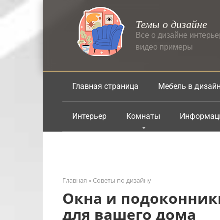
Перейти
к
Темы о дизайне
контенту
Все о дизайне интерь
видео примеры
Главная страница
Мебель в дизай
Интерьер
Комнаты
Информац
Главная
»
Советы по дизайну
Окна и подоконник
для вашего дома