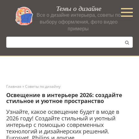
Перейти
Темы о дизайне
к
Все о дизайне интерьера, советы по
контенту
выбору оформления, фото видео
примеры
Поиск:
Главная
»
Советы по дизайну
Освещение в интерьере 2026: создайте
стильное и уютное пространство
Узнайте, какое освещение будет в моде в
2026 году! Создайте стильный и уютный
интерьер с помощью современных
технологий и дизайнерских решений.
Eurosvet, Philips и другие.