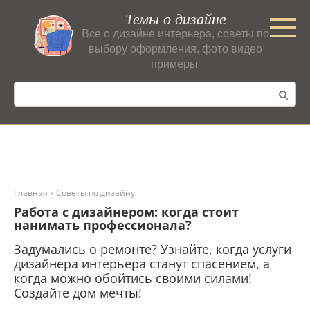
Перейти
Темы о дизайне
к
Все о дизайне интерьера, советы по
контенту
выбору оформления, фото видео
примеры
Поиск:
Главная
»
Советы по дизайну
Работа с дизайнером: когда стоит
нанимать профессионала?
Задумались о ремонте? Узнайте, когда услуги
дизайнера интерьера станут спасением, а
когда можно обойтись своими силами!
Создайте дом мечты!