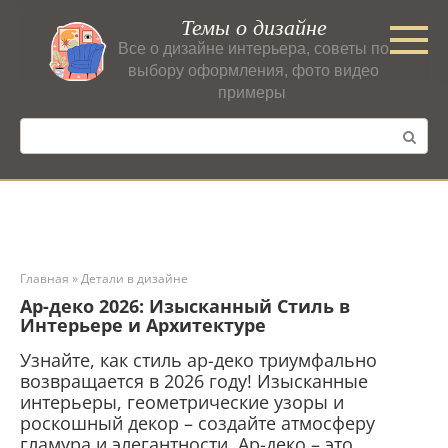
Перейти
Темы о дизайне
к
Все о дизайне интерьера, советы по
контенту
выбору оформления, фото видео
примеры
Поиск:
Главная
»
Детали в дизайне
Ар-деко 2026: Изысканный Стиль в
Интерьере и Архитектуре
Узнайте, как стиль ар-деко триумфально
возвращается в 2026 году! Изысканные
интерьеры, геометрические узоры и
роскошный декор – создайте атмосферу
гламура и элегантности. Ар-деко – это