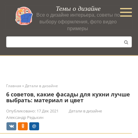
Перейти
Темы о дизайне
к
Все о дизайне интерьера, советы по
контенту
выбору оформления, фото видео
примеры
Поиск:
Главная
»
Детали в дизайне
6 советов, какие фасады для кухни лучше
выбрать: материал и цвет
Опубликовано:
17 Дек 2021
Детали в дизайне
Александр Редькин