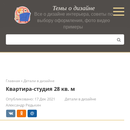
Перейти
Темы о дизайне
к
Все о дизайне интерьера, советы по
контенту
выбору оформления, фото видео
примеры
Поиск:
Главная
»
Детали в дизайне
Квартира-студия 28 кв. м
Опубликовано:
17 Дек 2021
Детали в дизайне
Александр Редькин