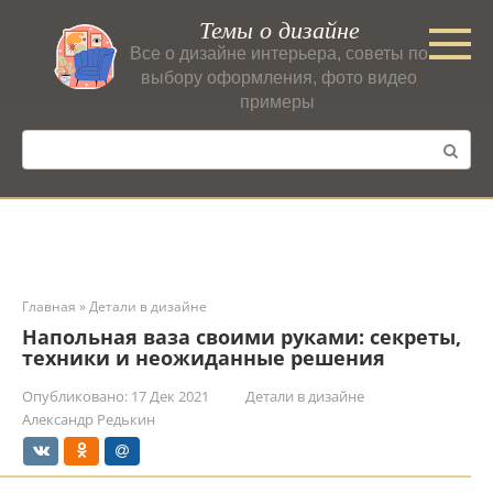
Перейти
Темы о дизайне
к
Все о дизайне интерьера, советы по
контенту
выбору оформления, фото видео
примеры
Поиск:
Главная
»
Детали в дизайне
Напольная ваза своими руками: секреты,
техники и неожиданные решения
Опубликовано:
17 Дек 2021
Детали в дизайне
Александр Редькин