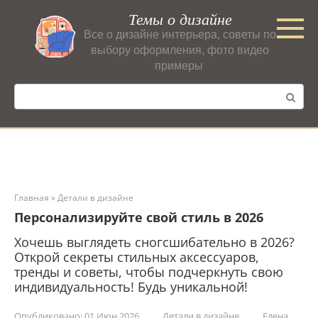
Перейти
Темы о дизайне
к
Все о дизайне интерьера, советы по
контенту
выбору оформления, фото видео
примеры
Поиск:
Главная
»
Детали в дизайне
Персонализируйте свой стиль в 2026
Хочешь выглядеть сногсшибательно в 2026?
Открой секреты стильных аксессуаров,
тренды и советы, чтобы подчеркнуть свою
индивидуальность! Будь уникальной!
Опубликовано:
01 Июн 2026
Детали в дизайне
Елена