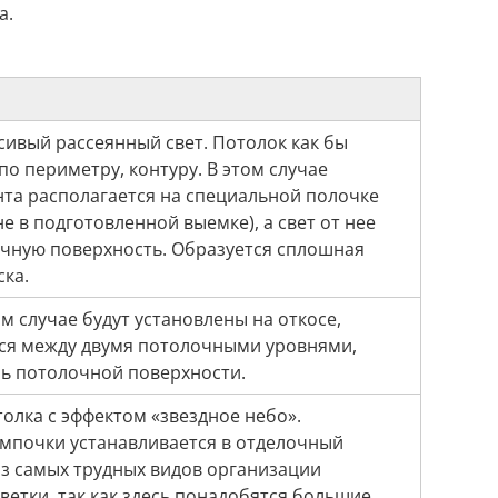
а.
сивый рассеянный свет. Потолок как бы
по периметру, контуру. В этом случае
нта располагается на специальной полочке
е в подготовленной выемке), а свет от нее
очную поверхность. Образуется сплошная
ска.
м случае будут установлены на откосе,
ся между двумя потолочными уровнями,
ль потолочной поверхности.
олка с эффектом «звездное небо».
мпочки устанавливается в отделочный
из самых трудных видов организации
етки, так как здесь понадобятся большие