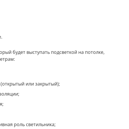
.
орый будет выступать подсветкой на потолке,
етрам:
(открытый или закрытый);
золяции;
я;
ивная роль светильника;