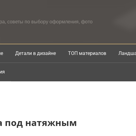
ера, советы по выбору оформления, фото
не
Детали в дизайне
ТОП материалов
Ландша
ия
а под натяжным