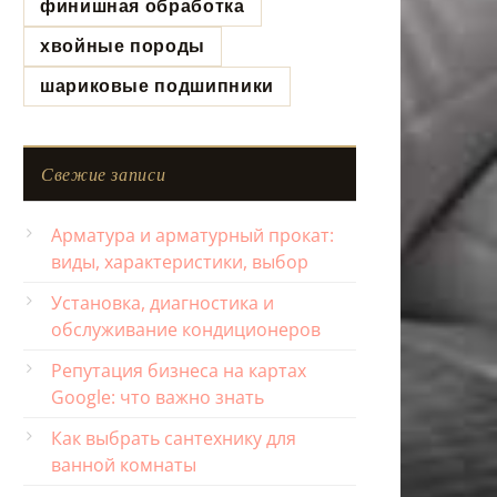
финишная обработка
хвойные породы
шариковые подшипники
Свежие записи
Арматура и арматурный прокат:
виды, характеристики, выбор
Установка, диагностика и
обслуживание кондиционеров
Репутация бизнеса на картах
Google: что важно знать
Как выбрать сантехнику для
ванной комнаты