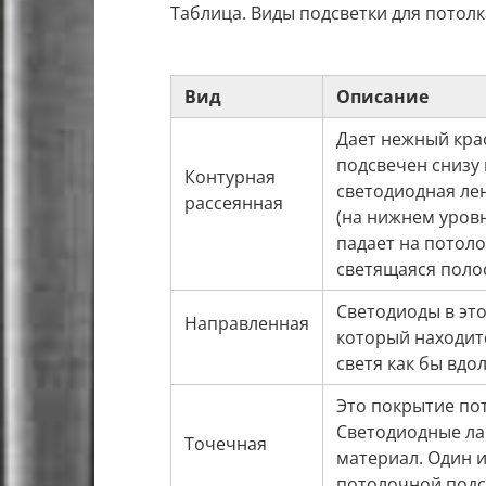
Таблица. Виды подсветки для потолк
Вид
Описание
Дает нежный кра
подсвечен снизу 
Контурная
светодиодная ле
рассеянная
(на нижнем уровн
падает на потол
светящаяся поло
Светодиоды в это
Направленная
который находит
светя как бы вдо
Это покрытие пот
Светодиодные ла
Точечная
материал. Один 
потолочной подсв