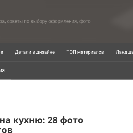
ера, советы по выбору оформления, фото
не
Детали в дизайне
ТОП материалов
Ландша
ия
а кухню: 28 фото
тов