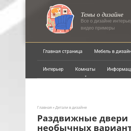
Перейти
к
Темы о дизайне
контенту
Все о дизайне интерь
видео примеры
Главная страница
Мебель в дизай
Интерьер
Комнаты
Информац
Главная
»
Детали в дизайне
Раздвижные двери н
необычных вариан