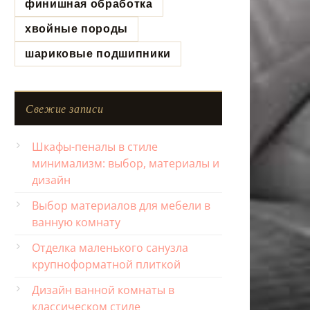
финишная обработка
хвойные породы
шариковые подшипники
Свежие записи
Шкафы-пеналы в стиле
минимализм: выбор, материалы и
дизайн
Выбор материалов для мебели в
ванную комнату
Отделка маленького санузла
крупноформатной плиткой
Дизайн ванной комнаты в
классическом стиле