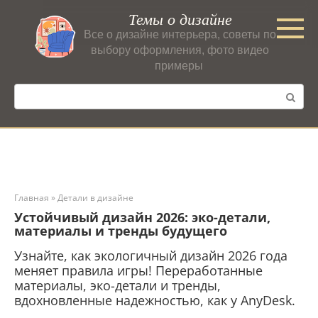
Перейти
Темы о дизайне
к
Все о дизайне интерьера, советы по
контенту
выбору оформления, фото видео
примеры
Поиск:
Главная
»
Детали в дизайне
Устойчивый дизайн 2026: эко-детали,
материалы и тренды будущего
Узнайте, как экологичный дизайн 2026 года
меняет правила игры! Переработанные
материалы, эко-детали и тренды,
вдохновленные надежностью, как у AnyDesk.