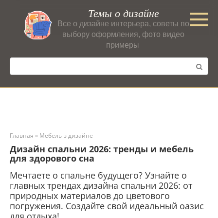
Перейти
Темы о дизайне
к
Все о дизайне интерьера, советы по
контенту
выбору оформления, фото видео
примеры
Поиск:
Главная
»
Мебель в дизайне
Дизайн спальни 2026: тренды и мебель
для здорового сна
Мечтаете о спальне будущего? Узнайте о
главных трендах дизайна спальни 2026: от
природных материалов до цветового
погружения. Создайте свой идеальный оазис
для отдыха!