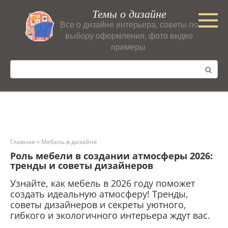
Перейти
Темы о дизайне
к
Все о дизайне интерьера, советы по
контенту
выбору оформления, фото видео
примеры
Поиск:
Главная
»
Мебель в дизайне
Роль мебели в создании атмосферы 2026:
тренды и советы дизайнеров
Узнайте, как мебель в 2026 году поможет
создать идеальную атмосферу! Тренды,
советы дизайнеров и секреты уютного,
гибкого и экологичного интерьера ждут вас.