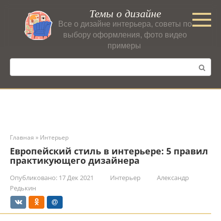
Перейти
Темы о дизайне
к
Все о дизайне интерьера, советы по
контенту
выбору оформления, фото видео
примеры
Поиск:
Главная
»
Интерьер
Европейский стиль в интерьере: 5 правил
практикующего дизайнера
Опубликовано:
17 Дек 2021
Интерьер
Александр
Редькин