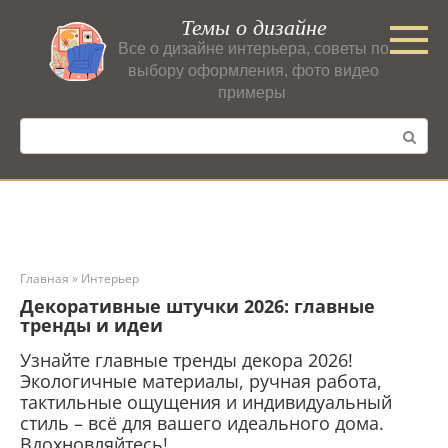
Перейти
Темы о дизайне
к
Все о дизайне интерьера, советы по
контенту
выбору оформления, фото видео
примеры
Поиск:
Главная
»
Интерьер
Декоративные штучки 2026: главные
тренды и идеи
Узнайте главные тренды декора 2026!
Экологичные материалы, ручная работа,
тактильные ощущения и индивидуальный
стиль – всё для вашего идеального дома.
Вдохновляйтесь!