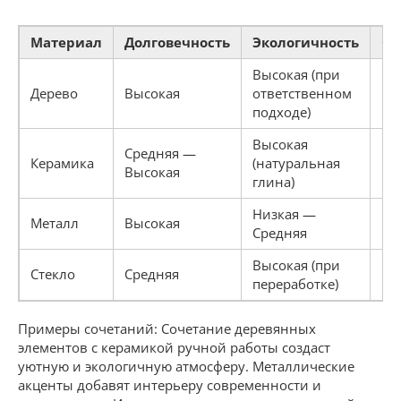
Материал
Долговечность
Экологичность
Ст
Высокая (при
Ср
Дерево
Высокая
ответственном
Вы
подходе)
Высокая
Средняя —
Керамика
(натуральная
Ср
Высокая
глина)
Низкая —
Ср
Металл
Высокая
Средняя
Вы
Высокая (при
Ни
Стекло
Средняя
переработке)
Ср
Примеры сочетаний: Сочетание деревянных
элементов с керамикой ручной работы создаст
уютную и экологичную атмосферу. Металлические
акценты добавят интерьеру современности и