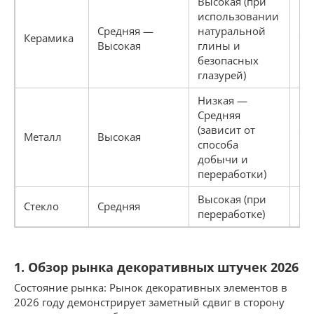
Высокая (при
использовании
Средняя —
натуральной
Керамика
Ср
Высокая
глины и
безопасных
глазурей)
Низкая —
Средняя
(зависит от
Ср
Металл
Высокая
способа
Вы
добычи и
переработки)
Высокая (при
Ни
Стекло
Средняя
переработке)
Ср
1. Обзор рынка декоративных штучек 2026
Состояние рынка: Рынок декоративных элементов в
2026 году демонстрирует заметный сдвиг в сторону