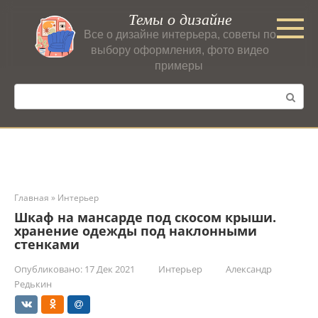
Перейти
Темы о дизайне
к
Все о дизайне интерьера, советы по
контенту
выбору оформления, фото видео
примеры
Поиск:
Главная
»
Интерьер
Шкаф на мансарде под скосом крыши.
хранение одежды под наклонными
стенками
Опубликовано:
17 Дек 2021
Интерьер
Александр
Редькин