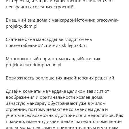
интересны, изящны и существенно отличаются от
невзрачных соседних строений.
Внешний вид дома с мансардойИсточник pracownia-
projekty.dom.pl
Скатные окна мансарды выглядят очень
презентабельноИсточник sk-lego73.ru
Многооконный вариант мансардыИсточник
projekty.eurodompoznan.pl
Возможность воплощения дизайнерских решений.
Дизайн комнаты на чердаке целиком зависит от
воображения и оригинальности хозяев дома.
Зачастую мансарду обустраивают уже в жилом
строении, поэтому делают ее со знанием дела и
учетом всех возможных достоинств и недостатков. Как
правило, именно дизайн делает затем это помещение
для домочадцев самым привлекательным и уютным