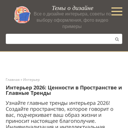
Перейти
Темы о дизайне
к
Все о дизайне интерьера, советы по
контенту
выбору оформления, фото видео
примеры
Поиск:
Главная
»
Интерьер
Интерьер 2026: Ценности в Пространстве и
Главные Тренды
Узнайте главные тренды интерьера 2026!
Создайте пространство, которое говорит о
вас, подчеркивает ваш образ жизни и
приносит настоящее благополучие.
Индивидуализация и интеллектуальная