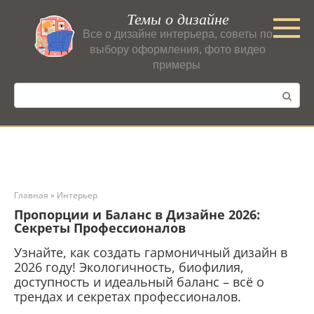
Перейти
Темы о дизайне
к
Все о дизайне интерьера, советы по
контенту
выбору оформления, фото видео
примеры
Поиск:
Главная
»
Интерьер
Пропорции и Баланс в Дизайне 2026:
Секреты Профессионалов
Узнайте, как создать гармоничный дизайн в
2026 году! Экологичность, биофилия,
доступность и идеальный баланс – всё о
трендах и секретах профессионалов.