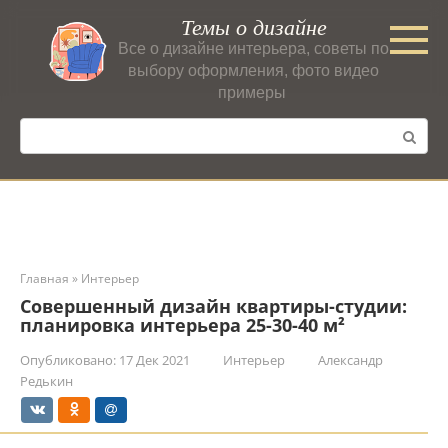
Перейти
Темы о дизайне
к
Все о дизайне интерьера, советы по
контенту
выбору оформления, фото видео
примеры
Поиск:
Главная
»
Интерьер
Совершенный дизайн квартиры-студии:
планировка интерьера 25-30-40 м²
Опубликовано:
17 Дек 2021
Интерьер
Александр
Редькин