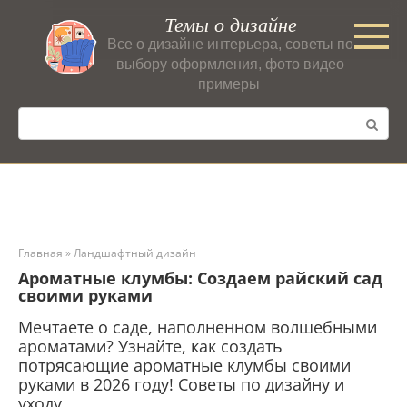
Перейти
Темы о дизайне
к
Все о дизайне интерьера, советы по
контенту
выбору оформления, фото видео
примеры
Поиск:
Главная
»
Ландшафтный дизайн
Ароматные клумбы: Создаем райский сад
своими руками
Мечтаете о саде, наполненном волшебными
ароматами? Узнайте, как создать
потрясающие ароматные клумбы своими
руками в 2026 году! Советы по дизайну и
уходу.