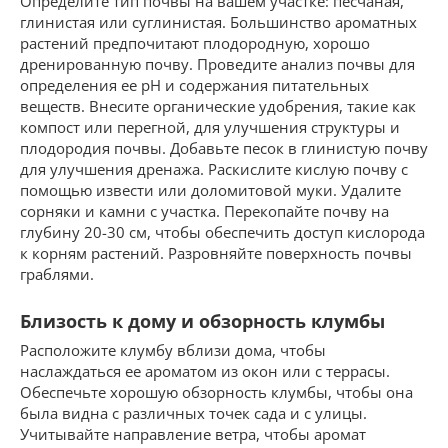
Определите тип почвы на вашем участке: песчаная,
глинистая или суглинистая. Большинство ароматных
растений предпочитают плодородную, хорошо
дренированную почву. Проведите анализ почвы для
определения ее pH и содержания питательных
веществ. Внесите органические удобрения, такие как
компост или перегной, для улучшения структуры и
плодородия почвы. Добавьте песок в глинистую почву
для улучшения дренажа. Раскислите кислую почву с
помощью извести или доломитовой муки. Удалите
сорняки и камни с участка. Перекопайте почву на
глубину 20-30 см, чтобы обеспечить доступ кислорода
к корням растений. Разровняйте поверхность почвы
граблями.
Близость к дому и обзорность клумбы
Расположите клумбу вблизи дома, чтобы
наслаждаться ее ароматом из окон или с террасы.
Обеспечьте хорошую обзорность клумбы, чтобы она
была видна с различных точек сада и с улицы.
Учитывайте направление ветра, чтобы аромат