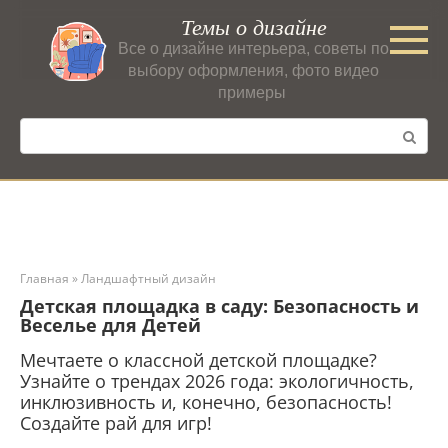
Перейти
Темы о дизайне
к
Все о дизайне интерьера, советы по
контенту
выбору оформления, фото видео
примеры
Поиск:
Главная
»
Ландшафтный дизайн
Детская площадка в саду: Безопасность и
Веселье для Детей
Мечтаете о классной детской площадке?
Узнайте о трендах 2026 года: экологичность,
инклюзивность и, конечно, безопасность!
Создайте рай для игр!