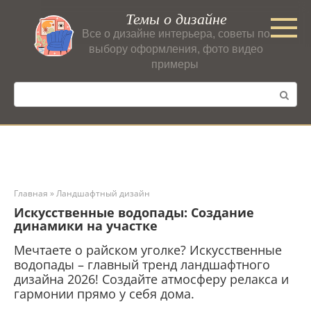
Перейти
Темы о дизайне
к
Все о дизайне интерьера, советы по
контенту
выбору оформления, фото видео
примеры
Поиск:
Главная
»
Ландшафтный дизайн
Искусственные водопады: Создание
динамики на участке
Мечтаете о райском уголке? Искусственные
водопады – главный тренд ландшафтного
дизайна 2026! Создайте атмосферу релакса и
гармонии прямо у себя дома.