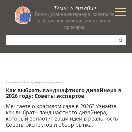
Перейти
Темы о дизайне
к
Все о дизайне интерьера, советы по
контенту
выбору оформления, фото видео
примеры
Поиск:
Главная
»
Ландшафтный дизайн
Как выбрать ландшафтного дизайнера в
2026 году: Советы экспертов
Мечтаете о красивом саде в 2026? Узнайте,
как выбрать ландшафтного дизайнера,
который воплотит ваши идеи в реальность!
Советы экспертов и обзор рынка.