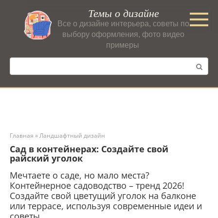
Перейти
Темы о дизайне
к
Все о дизайне интерьера, советы по
контенту
выбору оформления, фото видео
примеры
Поиск:
Главная
»
Ландшафтный дизайн
Сад в контейнерах: Создайте свой
райский уголок
Мечтаете о саде, но мало места?
Контейнерное садоводство – тренд 2026!
Создайте свой цветущий уголок на балконе
или террасе, используя современные идеи и
советы.