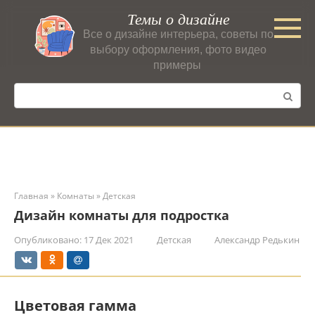
Перейти
Темы о дизайне
к
Все о дизайне интерьера, советы по
контенту
выбору оформления, фото видео
примеры
Поиск:
Главная
»
Комнаты
»
Детская
Дизайн комнаты для подростка
Опубликовано:
17 Дек 2021
Детская
Александр Редькин
Цветовая гамма