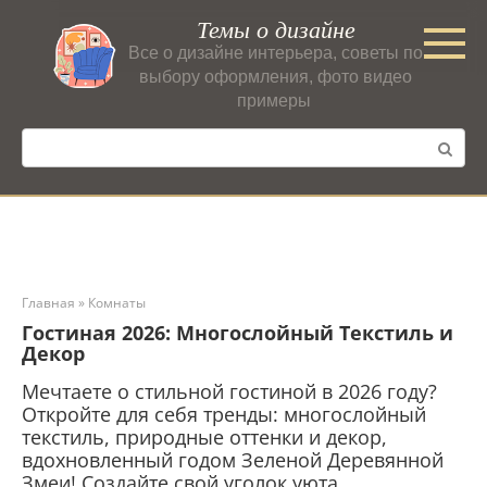
Перейти
Темы о дизайне
к
Все о дизайне интерьера, советы по
контенту
выбору оформления, фото видео
примеры
Поиск:
Главная
»
Комнаты
Гостиная 2026: Многослойный Текстиль и
Декор
Мечтаете о стильной гостиной в 2026 году?
Откройте для себя тренды: многослойный
текстиль, природные оттенки и декор,
вдохновленный годом Зеленой Деревянной
Змеи! Создайте свой уголок уюта.