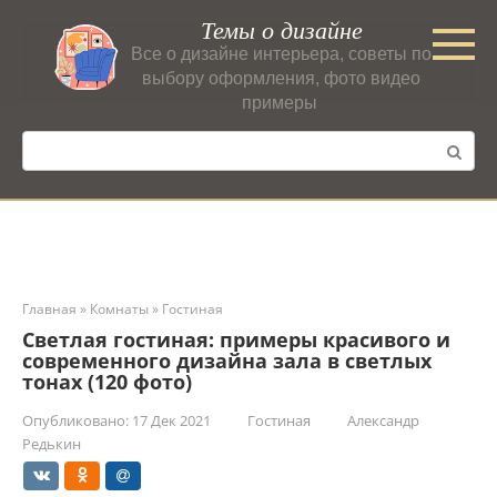
Перейти
Темы о дизайне
к
Все о дизайне интерьера, советы по
контенту
выбору оформления, фото видео
примеры
Поиск:
Главная
»
Комнаты
»
Гостиная
Светлая гостиная: примеры красивого и
современного дизайна зала в светлых
тонах (120 фото)
Опубликовано:
17 Дек 2021
Гостиная
Александр
Редькин