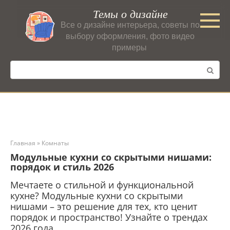
Перейти
Темы о дизайне
к
Все о дизайне интерьера, советы по
контенту
выбору оформления, фото видео
примеры
Поиск:
Главная
»
Комнаты
Модульные кухни со скрытыми нишами:
порядок и стиль 2026
Мечтаете о стильной и функциональной
кухне? Модульные кухни со скрытыми
нишами – это решение для тех, кто ценит
порядок и пространство! Узнайте о трендах
2026 года.