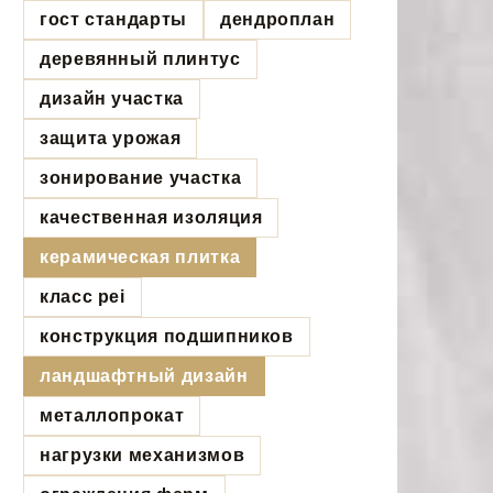
гост стандарты
дендроплан
деревянный плинтус
дизайн участка
защита урожая
зонирование участка
качественная изоляция
керамическая плитка
класс pei
конструкция подшипников
ландшафтный дизайн
металлопрокат
нагрузки механизмов