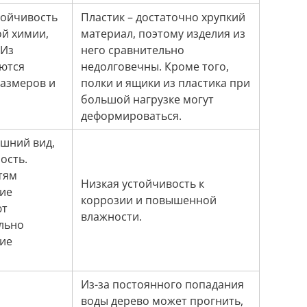
тойчивость
Пластик – достаточно хрупкий
ой химии,
материал, поэтому изделия из
 Из
него сравнительно
аются
недолговечны. Кроме того,
размеров и
полки и ящики из пластика при
большой нагрузке могут
деформироваться.
шний вид,
ость.
тям
Низкая устойчивость к
кие
коррозии и повышенной
ют
влажности.
льно
ие
Из-за постоянного попадания
воды дерево может прогнить,