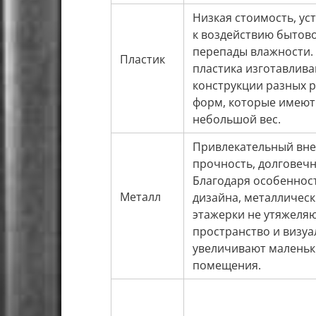
Низкая стоимость, ус
к воздействию бытов
перепады влажности.
Пластик
пластика изготавлив
конструкции разных 
форм, которые имеют
небольшой вес.
Привлекательный вне
прочность, долговечн
Благодаря особеннос
Металл
дизайна, металличес
этажерки не утяжеля
пространство и визуа
увеличивают маленьк
помещения.