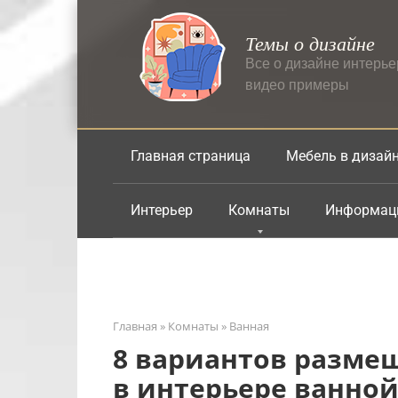
Перейти
к
Темы о дизайне
контенту
Все о дизайне интерь
видео примеры
Главная страница
Мебель в дизай
Интерьер
Комнаты
Информац
Главная
»
Комнаты
»
Ванная
8 вариантов разме
в интерьере ванной