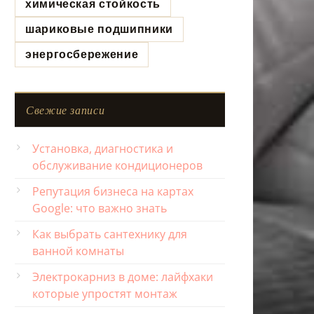
химическая стойкость
шариковые подшипники
энергосбережение
Свежие записи
Установка, диагностика и
обслуживание кондиционеров
Репутация бизнеса на картах
Google: что важно знать
Как выбрать сантехнику для
ванной комнаты
Электрокарниз в доме: лайфхаки
которые упростят монтаж