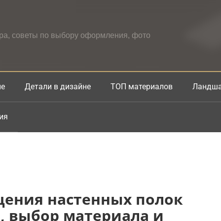
ера, советы по выбору оформления, фото
не
Детали в дизайне
ТОП материалов
Ландша
ия
щения настенных полок
, выбор материала и