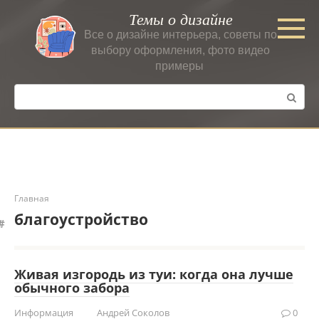
Перейти
Темы о дизайне
к
Все о дизайне интерьера, советы по
контенту
выбору оформления, фото видео
примеры
Поиск:
Главная
благоустройство
Живая изгородь из туи: когда она лучше
обычного забора
Информация
Андрей Соколов
0