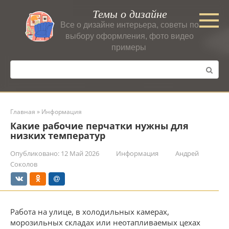
Перейти
Темы о дизайне
к
Все о дизайне интерьера, советы по
контенту
выбору оформления, фото видео
примеры
Поиск:
Главная
»
Информация
Какие рабочие перчатки нужны для
низких температур
Опубликовано:
12 Май 2026
Информация
Андрей
Соколов
Работа на улице, в холодильных камерах,
морозильных складах или неотапливаемых цехах