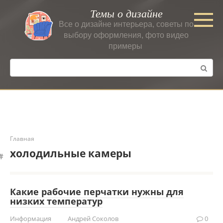
Перейти
Темы о дизайне
к
Все о дизайне интерьера, советы по
контенту
выбору оформления, фото видео
примеры
Поиск:
Главная
холодильные камеры
Какие рабочие перчатки нужны для
низких температур
Информация
Андрей Соколов
0